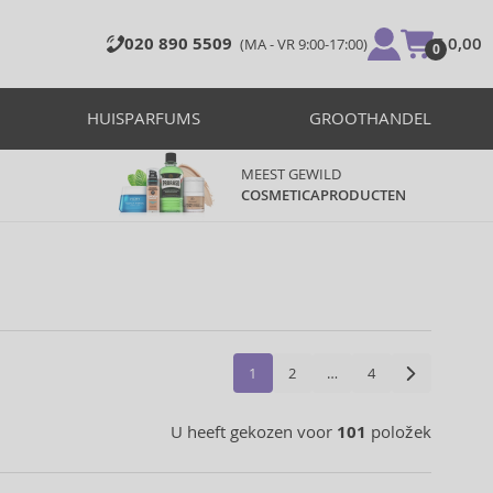
020 890 5509
€ 0,00
(MA - VR 9:00-17:00)
0
HUISPARFUMS
GROOTHANDEL
MEEST GEWILD
COSMETICAPRODUCTEN
1
2
…
4
U heeft gekozen voor
101
položek