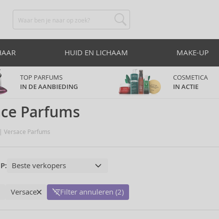
HAAR
HUID EN LICHAAM
MAKE-UP
TOP PARFUMS
COSMETICA
IN DE AANBIEDING
IN ACTIE
ace Parfums
Versace Parfums
P:
Versace
Filter annuleren (2)