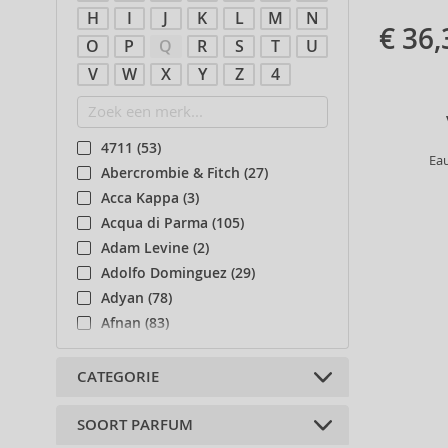
H
I
J
K
L
M
N
€ 36,
O
P
Q
R
S
T
U
V
W
X
Y
Z
4
4711 (53)
Ea
Abercrombie & Fitch (27)
Acca Kappa (3)
Acqua di Parma (105)
Adam Levine (2)
Adolfo Dominguez (29)
Adyan (78)
Afnan (83)
Agent Provocateur (13)
Aigner (41)
CATEGORIE
Ajmal (87)
Al Haramain (178)
SOORT PARFUM
Lichaamsaccessoires (32)