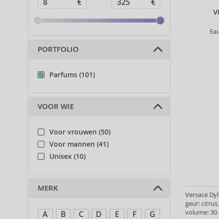
V
Ea
PORTFOLIO
Parfums (101)
VOOR WIE
Voor vrouwen (50)
Voor mannen (41)
Unisex (10)
MERK
Versace Dyl
geur: citru
volume: 30 
A
B
C
D
E
F
G