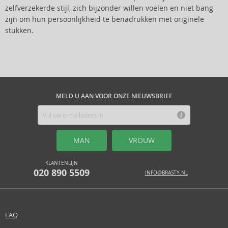
zelfverzekerde stijl, zich bijzonder willen voelen en niet bang
zijn om hun persoonlijkheid te benadrukken met originele
stukken.
MELD U AAN VOOR ONZE NIEUWSBRIEF
MAN
VROUW
KLANTENLIJN
020 890 5509
INFO@BRASTY.NL
FAQ