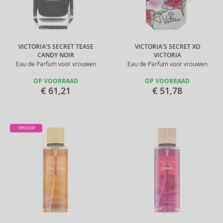
VICTORIA'S SECRET TEASE
VICTORIA'S SECRET XO
CANDY NOIR
VICTORIA
Eau de Parfum voor vrouwen
Eau de Parfum voor vrouwen
OP VOORRAAD
OP VOORRAAD
€ 61,21
€ 51,78
VERKOOP