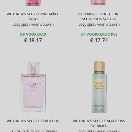
VICTORIA'S SECRET PINEAPPLE
VICTORIA'S SECRET PURE
HIGH
SEDUCTION SPLASH
body spray voor vrouwen
body spray voor vrouwen
OP VOORRAAD
OP VOORRAAD 2 PCS
€ 18,17
€ 17,74
VICTORIA'S SECRET FABULOUS
VICTORIA'S SECRET AQUA KISS
SHIMMER
Eau de Parfum voor vrouwen
body spray voor vrouwen