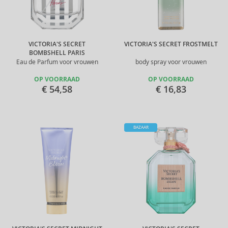
VICTORIA'S SECRET
VICTORIA'S SECRET FROSTMELT
BOMBSHELL PARIS
Eau de Parfum voor vrouwen
body spray voor vrouwen
OP VOORRAAD
OP VOORRAAD
€ 54,58
€ 16,83
BAZAAR