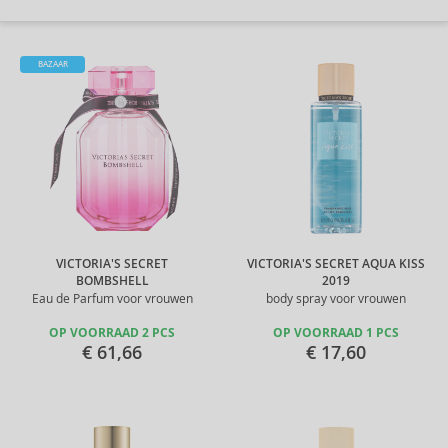
BAZAAR
VICTORIA'S SECRET
VICTORIA'S SECRET AQUA KISS
BOMBSHELL
2019
Eau de Parfum voor vrouwen
body spray voor vrouwen
OP VOORRAAD 2 PCS
OP VOORRAAD 1 PCS
€ 61,66
€ 17,60