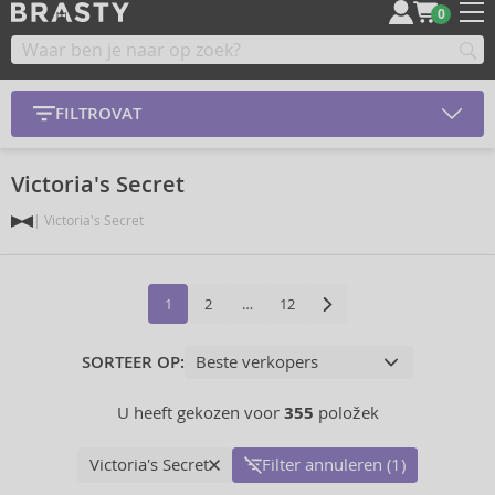
0
FILTROVAT
Victoria's Secret
Victoria's Secret
1
2
…
12
SORTEER OP:
U heeft gekozen voor
355
položek
Victoria's Secret
Filter annuleren (1)