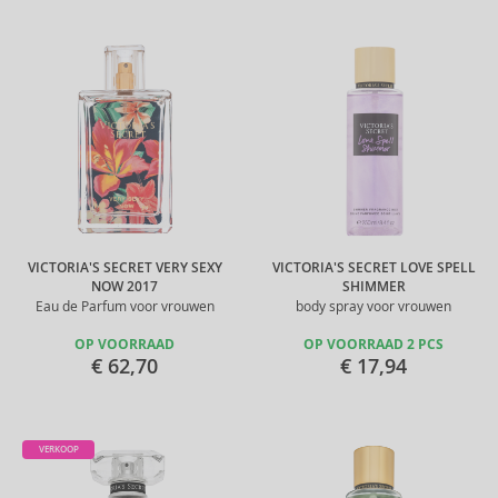
VICTORIA'S SECRET VERY SEXY
VICTORIA'S SECRET LOVE SPELL
NOW 2017
SHIMMER
Eau de Parfum voor vrouwen
body spray voor vrouwen
OP VOORRAAD
OP VOORRAAD 2 PCS
€ 62,70
€ 17,94
VERKOOP