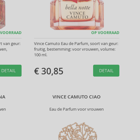
 VOORRAAD
OP VOORRAAD
t van geur:
Vince Camuto Eau de Parfum, soort van geur:
wen,
fruitig, bestemming: voor vrouwen, volume:
100 ml.
€ 30,85
DETAIL
DETAIL
NA
VINCE CAMUTO CIAO
wen
Eau de Parfum voor vrouwen