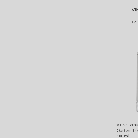
Beyonce (21)
VI
Bijan (3)
Bill Blass (4)
Ea
Billie Eilish (5)
Bio-Oil (2)
Biodance (7)
Bioderma (158)
Biorepair (22)
BioSilk (35)
Biotherm (90)
Biretix (1)
BlanX (14)
Blumarine (4)
Bob Mackie (2)
Bobbi Brown (29)
Body Tones (3)
Vince Camut
BodyBoom (9)
Oosters, b
Bond No. 9 (82)
100 ml.