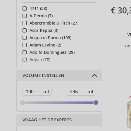
€ 30,
4711 (53)
A-Derma (7)
Abercrombie & Fitch (27)
Acca Kappa (3)
V
Acqua di Parma (105)
Adam Levine (2)
Ea
Adolfo Dominguez (29)
Adyan (78)
Affinage (1)
Afnan (83)
VOLUME INSTELLEN
Agent Provocateur (13)
Ahava (49)
Aigner (41)
Ajmal (87)
Al Haramain (178)
Al Wataniah (79)
VRAAG HET DE EXPERTS
Alberta Ferretti (1)