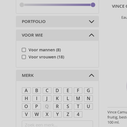
VINCE
Ea
PORTFOLIO
VOOR WIE
Parfums (26)
Voor mannen (8)
Voor vrouwen (18)
MERK
A
B
C
D
E
F
G
H
I
J
K
L
M
N
O
P
Q
R
S
T
U
Vince Camut
V
W
X
Y
Z
4
fruitig, be
100 ml.