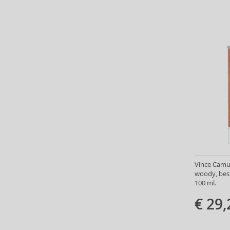
Baldinini (1)
Balenciaga (3)
Balmain (7)
Banana Republic (47)
Banbu (1)
Barulab (6)
Bath & Body Works (61)
Batiste (32)
Beauty of Joseon (24)
Bebe (11)
Benefit (45)
Benetton (58)
Bentley (25)
Vince Camut
Berani (14)
woody, bes
100 ml.
Beter (7)
Betsey Johnson (1)
€ 29,
Betty Boop (3)
Beverly Hills Polo Club (11)