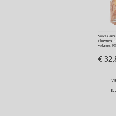
Angel Schlesser (35)
Animale (4)
Anna Sui (22)
Annayake (14)
Anne Möller (20)
Annick Goutal (49)
Vince Camut
Bloemen, b
Antonio Banderas (69)
volume: 100
Antonio Puig (8)
Anua (29)
€ 32,
Apivita (64)
Apothecary87 (5)
Aquolina (30)
Arabiyat Prestige (68)
V
Aramis (14)
Ea
Ard Al Zaafaran (21)
Ardell (52)
Ariana Grande (18)
Aristocrazy (4)