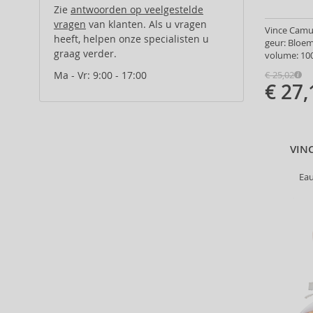
Alcina (156)
Zie
antwoorden op veelgestelde
Alexander McQueen (2)
vragen
van klanten. Als u vragen
Vince Camut
heeft, helpen onze specialisten u
Alexandre.J (31)
geur: Bloe
graag verder.
volume: 100
Alfaparf Milano (175)
Alfred Sung (7)
Ma - Vr: 9:00 - 17:00
€ 25,02
€ 27,
Alpecin (3)
Alter Ego (35)
Alterna (148)
Alyssa Ashley (49)
VIN
American Crew (80)
Ea
Amethyste Professional (1)
Amika (9)
Amouage (75)
Amouroud (1)
Anastasia Beverly Hills (35)
Andy Warhol (2)
Anfar (61)
Anfas (1)