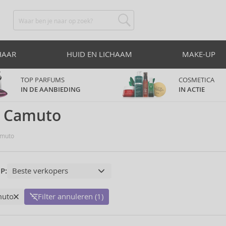
HAAR
HUID EN LICHAAM
MAKE-UP
TOP PARFUMS
COSMETICA
IN DE AANBIEDING
IN ACTIE
e Camuto
amuto
P:
muto
Filter annuleren (1)