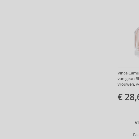
Armaf (283)
Armand Basi (19)
Armani (Giorgio Armani) (21)
Artdeco (159)
Artègo (67)
Asdaaf (29)
ASP (2)
Atkinsons (31)
Atopalm (7)
Aveda (61)
Vince Camu
van geur: 
Avène (32)
vrouwen, v
Avril Lavigne (9)
€ 28,
Axe (4)
Axis-Y (13)
Azha (37)
Babor (20)
V
Baby Boom (4)
Ea
Baldessarini (35)