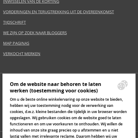
INWISSELEN VAN DE KORTING
PARAMETER
WAARDE
VORDERINGEN EN TERUGTREKKING UIT DE OVEREENKOMST
Portfolio
Haarcosmetica
Voor wie
Voor vrouwen
TIJDSCHRIFT
Categorie
Haarserums
WE ZIJN OP ZOEK NAAR BLOGGERS
Merk
Wella Professionals
MAP PAGINAS
Collectie
SP
VERKOCHT MERKEN
Subcategorie
Balance Scalp
Maat
100 ml
Haartype
Haaruitval
Om de website naar behoren te laten
werken (toestemming voor cookies)
Veiligheidswaarschuwing:
Om u de beste online winkelervaring op onze website te bieden,
Vermijd contact met de ogen., Bij contact met de ogen onmiddellijk met
hebben wij uw toestemming nodig voor de verwerking van
water spoelen.
cookies, d.w.z. kleine bestanden die tijdelijk in uw browser worden
opgeslagen. Wij gebruiken cookies om de website goed te laten
Fabrikant/importeur:
functioneren en om uw voorkeuren te onthouden. Wij willen de
Wella UK Ltd.
inhoud van onze site graag precies op u afstemmen en u niet
www.wella.com
lastig vallen met irrelevante reclame. Daarom hebben wij uw