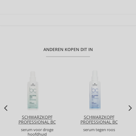
ANDEREN KOPEN DIT IN
SCHWARZKOPF
SCHWARZKOPF
PROFESSIONAL BC
PROFESSIONAL BC
BONACURE SCALP
BONACURE ANTI-
serum voor droge
serum tegen roos
SOOTHING SERUM
DANDRUFF SERUM
hoofdhuid