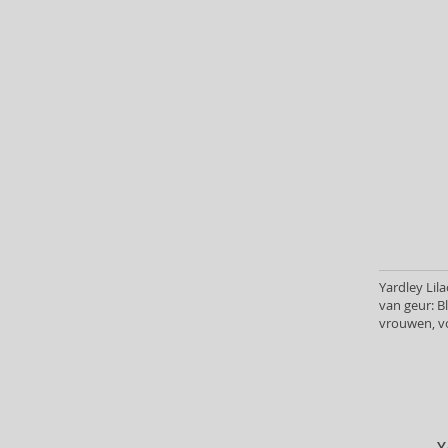
Clarins (3)
Clean (18)
Clinique (10)
Coach (22)
Costume National (6)
Courreges (5)
Creed (17)
Cuba (29)
Custo Barcelona (3)
Dana (1)
David Yurman (2)
Yardley Lil
Davidoff (1)
van geur: 
Dermacol (10)
vrouwen, v
Desigual (3)
Diptyque (7)
DKNY (81)
Dolce & Gabbana (70)
Dsquared2 (15)
Y