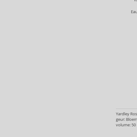
Elie Saab (25)
Eau
Elizabeth Arden (96)
Elizabeth Taylor (16)
Elvis Presley (2)
Emanuel Ungaro (40)
Enrico Coveri (1)
Esprit (7)
Estee Lauder (35)
Etat Libre d’Orange (5)
Eva Longoria (2)
Fcuk (7)
Fendi (7)
Fila (1)
Floris (9)
Franck Olivier (22)
Yardley Ros
geur: Bloe
FRED HAYMAN (1)
volume: 50 
French Avenue (22)
Gabriela Sabatini (4)