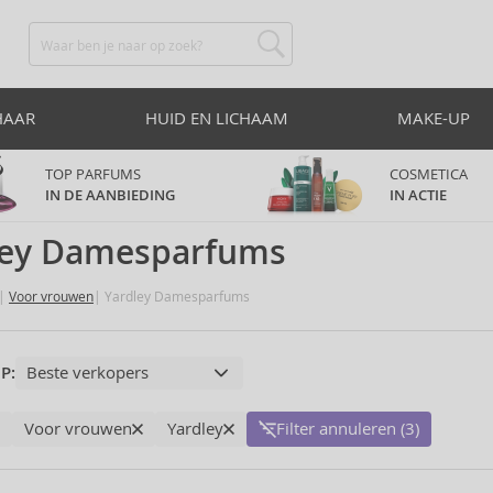
HAAR
HUID EN LICHAAM
MAKE-UP
TOP PARFUMS
COSMETICA
IN DE AANBIEDING
IN ACTIE
ley Damesparfums
Voor vrouwen
Yardley Damesparfums
P:
Voor vrouwen
Yardley
Filter annuleren (3)