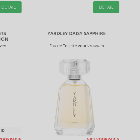
DETAIL
DETAIL
ETS
YARDLEY DAISY SAPPHIRE
ION
uwen
Eau de Toilette voor vrouwen
EID
 VOORRADIG
NIET VOORRADIG