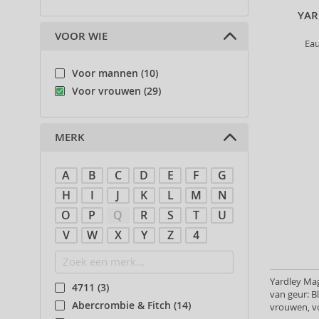
YAR
VOOR WIE
Eau
Voor mannen (10)
Voor vrouwen (29)
MERK
A
B
C
D
E
F
G
H
I
J
K
L
M
N
O
P
Q
R
S
T
U
V
W
X
Y
Z
4
Yardley Mag
4711 (3)
van geur: 
Abercrombie & Fitch (14)
vrouwen, v