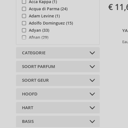
Acca Kappa (1)
€ 11,
Acqua di Parma (24)
Adam Levine (1)
Adolfo Dominguez (15)
YA
Adyan (33)
Afnan (29)
Eau
Agent Provocateur (13)
Aigner (19)
CATEGORIE
Ajmal (25)
Al Haramain (50)
SOORT PARFUM
Lichaamsaccessoires (1)
Al Wataniah (23)
SOORT GEUR
Alberta Ferretti (1)
Geparfumeerde wateren (1)
Alexander McQueen (2)
Eau de Toilette (23)
HOOFD
Alexandre.J (10)
Bloemen (24)
Deosprays (4)
Alfred Sung (5)
citrus (1)
Lichaamssprays (1)
HART
Alyssa Ashley (18)
bergamot (18)
chypre (1)
Amouage (31)
basilicum (1)
vers (3)
BASIS
rozen (13)
Andy Warhol (1)
Perzik (1)