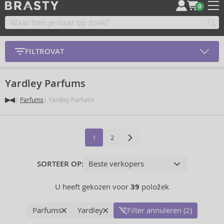
0
FILTROVAT
Yardley Parfums
Parfums
Yardley Parfums
1
2
SORTEER OP:
U heeft gekozen voor
39
položek
Parfums
Yardley
Filter annuleren (2)