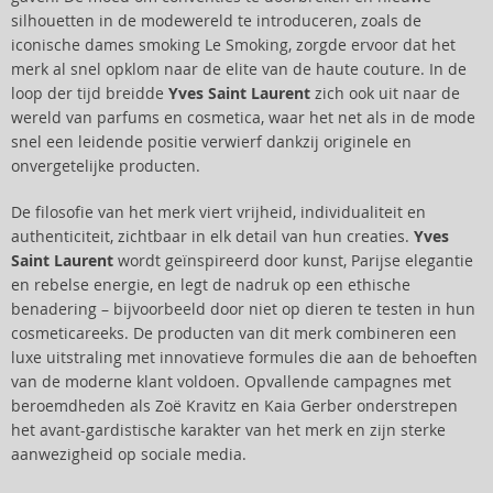
silhouetten in de modewereld te introduceren, zoals de
iconische dames smoking Le Smoking, zorgde ervoor dat het
merk al snel opklom naar de elite van de haute couture. In de
loop der tijd breidde
Yves Saint Laurent
zich ook uit naar de
wereld van parfums en cosmetica, waar het net als in de mode
snel een leidende positie verwierf dankzij originele en
onvergetelijke producten.
De filosofie van het merk viert vrijheid, individualiteit en
authenticiteit, zichtbaar in elk detail van hun creaties.
Yves
Saint Laurent
wordt geïnspireerd door kunst, Parijse elegantie
en rebelse energie, en legt de nadruk op een ethische
benadering – bijvoorbeeld door niet op dieren te testen in hun
cosmeticareeks. De producten van dit merk combineren een
luxe uitstraling met innovatieve formules die aan de behoeften
van de moderne klant voldoen. Opvallende campagnes met
beroemdheden als Zoë Kravitz en Kaia Gerber onderstrepen
het avant-gardistische karakter van het merk en zijn sterke
aanwezigheid op sociale media.