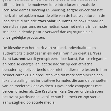
silhouetten in de modewereld te introduceren, zoals de
iconische dames smoking Le Smoking, zorgde ervoor dat het
merk al snel opklom naar de elite van de haute couture. In de
loop der tijd breidde
Yves Saint Laurent
zich ook uit naar de
wereld van parfums en cosmetica, waar het net als in de mode
snel een leidende positie verwierf dankzij originele en
onvergetelijke producten.
De filosofie van het merk viert vrijheid, individualiteit en
authenticiteit, zichtbaar in elk detail van hun creaties.
Yves
Saint Laurent
wordt geïnspireerd door kunst, Parijse elegantie
en rebelse energie, en legt de nadruk op een ethische
benadering – bijvoorbeeld door niet op dieren te testen in hun
cosmeticareeks. De producten van dit merk combineren een
luxe uitstraling met innovatieve formules die aan de behoeften
van de moderne klant voldoen. Opvallende campagnes met
beroemdheden als Zoë Kravitz en Kaia Gerber onderstrepen
het avant-gardistische karakter van het merk en zijn sterke
aanwezigheid op sociale media.