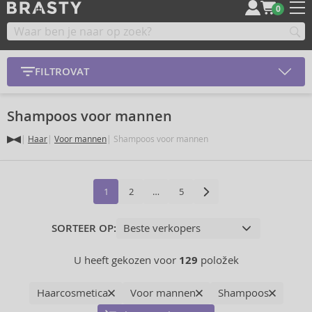
0
FILTROVAT
Shampoos voor mannen
Haar
Voor mannen
Shampoos voor mannen
1
2
…
5
SORTEER OP:
U heeft gekozen voor
129
položek
Haarcosmetica
Voor mannen
Shampoos