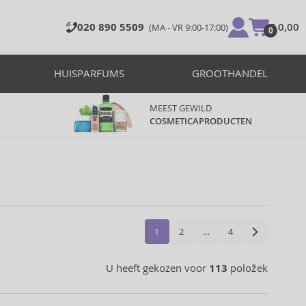
020 890 5509
€ 0,00
(MA - VR 9:00-17:00)
0
HUISPARFUMS
GROOTHANDEL
MEEST GEWILD
COSMETICAPRODUCTEN
1
2
…
4
U heeft gekozen voor
113
položek