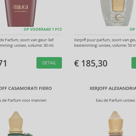
OP VOORRAAD 1 PCS
OP
de Parfum, soort van geur: lief
Xerjoff puur parfum, soort van ge
mming: unisex, volume: 30 ml.
bestemming: unisex, volume: 50 m
71
€ 185,30
DETAIL
OFF CASAMORATI FIERO
XERJOFF ALEXANDRIA
u de Parfum voor mannen
Eau de Parfum unisex