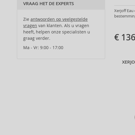
Al Wataniah (82)
VRAAG HET DE EXPERTS
Alberta Ferretti (1)
Xerjoff Eau 
bestemming:
Alcina (156)
Zie
antwoorden op veelgestelde
Alexander McQueen (2)
vragen
van klanten. Als u vragen
heeft, helpen onze specialisten u
Alexandre.J (31)
€ 136
graag verder.
Alfaparf Milano (175)
Alfred Sung (7)
Ma - Vr: 9:00 - 17:00
Alpecin (3)
XERJO
Alter Ego (35)
Alterna (148)
Alyssa Ashley (50)
American Crew (80)
Amethyste Professional (1)
Amika (9)
Amouage (75)
Amouroud (1)
Anastasia Beverly Hills (35)
Andy Warhol (2)