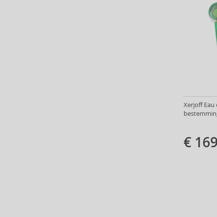
Ariana Grande (18)
Aristocrazy (4)
Armaf (286)
Armand Basi (19)
Armani (Giorgio Armani) (21)
Artdeco (159)
Artègo (67)
Asdaaf (30)
ASP (2)
Xerjoff Eau 
bestemming
Atkinsons (32)
Atopalm (7)
€ 169
Aveda (61)
Avène (32)
Avril Lavigne (9)
Axe (4)
Axis-Y (13)
Azha (37)
Babor (20)