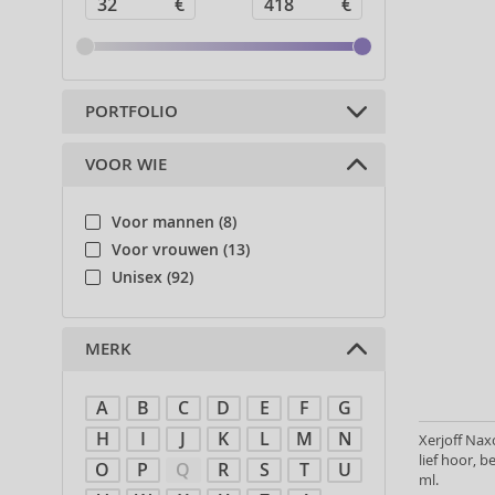
PORTFOLIO
VOOR WIE
Parfums (113)
Voor mannen (8)
Voor vrouwen (13)
Unisex (92)
MERK
A
B
C
D
E
F
G
H
I
J
K
L
M
N
Xerjoff Nax
lief hoor, 
O
P
Q
R
S
T
U
ml.