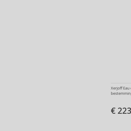
Baby Boom (4)
Baldessarini (35)
Baldinini (1)
Balenciaga (3)
Balmain (7)
Banana Republic (47)
Banbu (1)
Barulab (6)
Bath & Body Works (61)
Batiste (32)
Beauty of Joseon (24)
Bebe (11)
Xerjoff Eau
Benefit (45)
bestemming:
Benetton (58)
Bentley (26)
€ 223
Berani (14)
Beter (7)
Betsey Johnson (1)