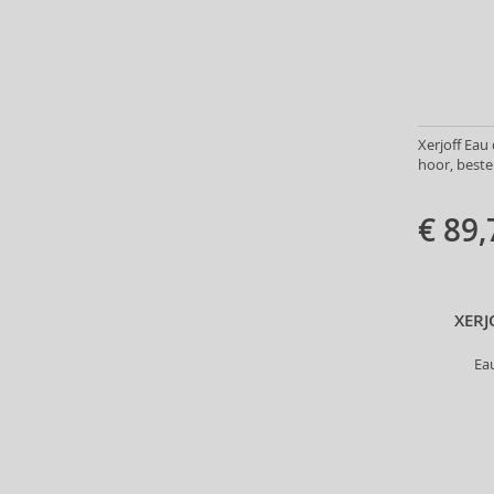
Anfar (61)
Anfas (1)
Angel Schlesser (35)
Animale (4)
Anna Sui (22)
Xerjoff Eau 
Annayake (14)
hoor, beste
Anne Möller (20)
Annick Goutal (49)
€ 89,
Antonio Banderas (69)
Antonio Puig (8)
Anua (29)
Apivita (64)
XERJ
Apothecary87 (5)
Ea
Aquolina (30)
Arabiyat Prestige (68)
Aramis (14)
Ard Al Zaafaran (21)
Ardell (52)