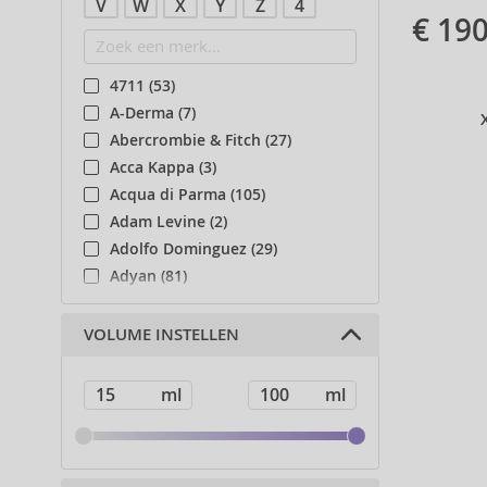
V
W
X
Y
Z
4
€ 190
4711 (53)
A-Derma (7)
Abercrombie & Fitch (27)
Acca Kappa (3)
Acqua di Parma (105)
Adam Levine (2)
Adolfo Dominguez (29)
Adyan (81)
Affinage (1)
Afnan (90)
VOLUME INSTELLEN
Agent Provocateur (13)
Ahava (49)
Aigner (41)
Ajmal (87)
Al Haramain (182)